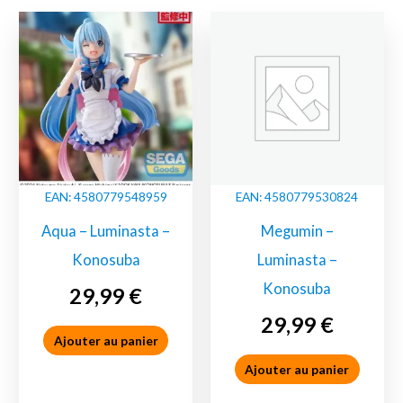
EAN:
4580779548959
EAN:
4580779530824
Aqua – Luminasta –
Megumin –
Konosuba
Luminasta –
Konosuba
29,99
€
29,99
€
Ajouter au panier
Ajouter au panier
Figurine
Figurine