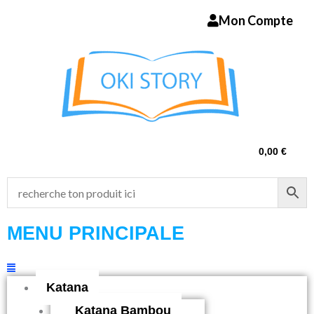
Aller
Mon Compte
au
contenu
0,00
€
MENU PRINCIPALE
Menu
Katana
Katana Bambou