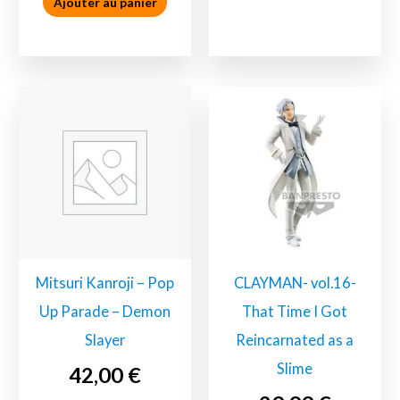
Ajouter au panier
Figurine
Mitsuri Kanroji – Pop
CLAYMAN- vol.16-
Up Parade – Demon
That Time I Got
Slayer
Reincarnated as a
Slime
42,00
€