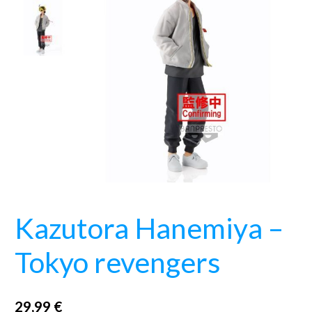
-
Tokyo
revengers
Kazutora Hanemiya –
Tokyo revengers
29,99
€