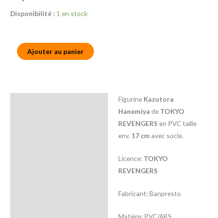
Disponibilité :
1 en stock
Ajouter au panier
Figurine
Kazutora
Description
Hanemiya
de
TOKYO
Informations
REVENGERS
en PVC taille
complémentaires
env.
17 cm
avec socle.
Licence:
TOKYO
REVENGERS
Fabricant: Banpresto
Matière: PVC/ABS