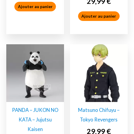
29,99
€
Ajouter au panier
Ajouter au panier
Demon Slayer
Figurine
PANDA – JUKON NO
Matsuno Chifuyu –
KATA – Jujutsu
Tokyo Revengers
Kaisen
29,99
€