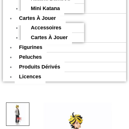
Mini Katana
Cartes À Jouer
Accessoires
Cartes À Jouer
Figurines
Peluches
Produits Dérivés
Licences
quantité
de
Kazutora
Hanemiya