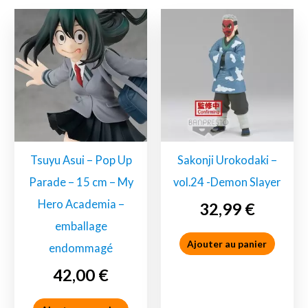
Tsuyu Asui – Pop Up
Sakonji Urokodaki –
Parade – 15 cm – My
vol.24 -Demon Slayer
Hero Academia –
32,99
€
emballage
Ajouter au panier
endommagé
Demon Slayer
42,00
€