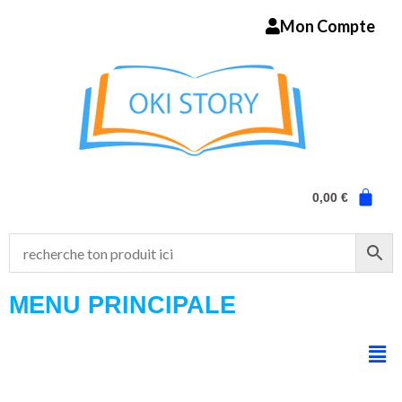
Aller
Mon Compte
au
contenu
0,00
€
MENU PRINCIPALE
Men