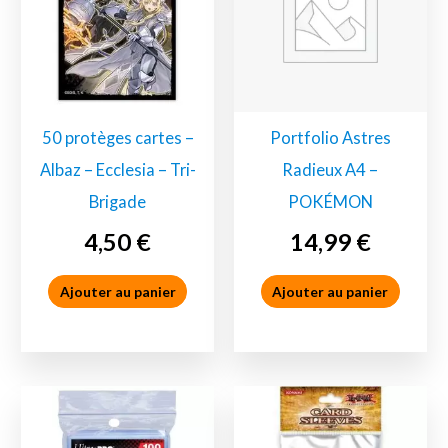
50 protèges cartes –
Portfolio Astres
Albaz – Ecclesia – Tri-
Radieux A4 –
Brigade
POKÉMON
4,50
€
14,99
€
Ajouter au panier
Ajouter au panier
Accessoires
Accessoires